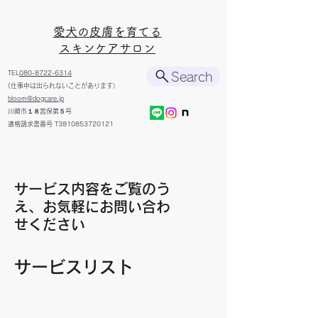
​愛犬の皮膚を育てる
スキンケアサロン
TEL
080-8722-6314
Search
(仕事中は出られないことがあります）
bloom@dogcare.jp
川崎市１８宮保第５号
​適格請求書番号 T3810853720121
サービス内容をご覧のう
え、お気軽にお問い合わ
せください
サービスリスト