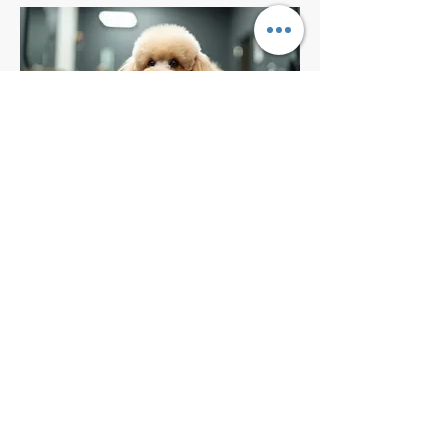
03.
出張レクチャー
私があなたの働く職場に出向いて、あ
なたのお客様のわんこに対してブラッ
シングからブローまでをおこないま
す。 質問し放題＆レクチャー代＆出
張料込みで基本料金2時間￥35000
ですが別途往復の交通費をいただきま
す。 また基本料金は見学できるトリ
さらに表示
マー一人当たりですが、2人以上の場
合は別途お見積りをいたします。 ま
た飼い主様へのスキンケアアドバイス