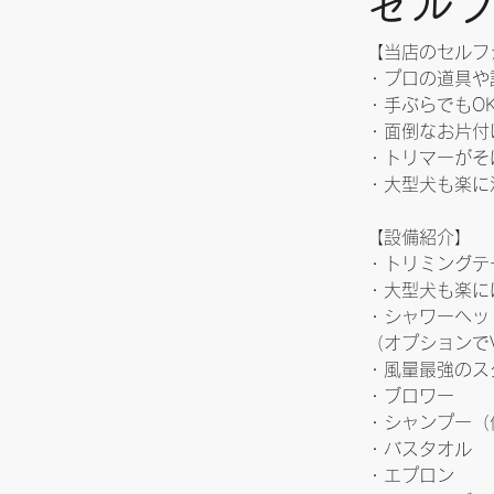
セルフ
【当店のセルフ
・プロの道具や
・手ぶらでもO
・面倒なお片付
・トリマーがそ
・大型犬も楽に
【設備紹介】
・トリミングテ
・大型犬も楽に
・シャワーヘッ
（オプションでV
・風量最強のス
・ブロワー
・シャンプー（
・バスタオル
・エプロン