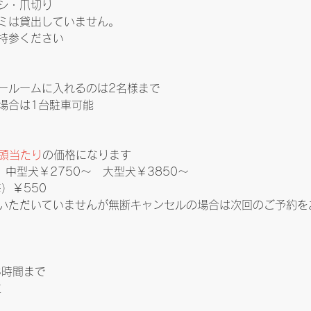
シ・爪切り
ミは貸出していません。
持参ください
 
ールームに入れるのは2名様まで
場合は1台駐車可能
1頭当たり
の価格になります
　中型犬￥2750～　大型犬￥3850～
）￥550
いただいていませんが無断キャンセルの場合は次回のご予約を
3時間まで
位