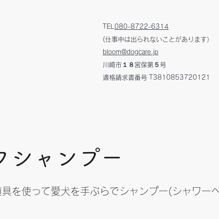
TEL
080-8722-6314
(仕事中は出られないことがあります）
bloom@dogcare.jp
川崎市１８宮保第５号
​適格請求書番号 T3810853720121
フシャンプー
道具を使って愛犬を手ぶらでシャンプー(シャワー