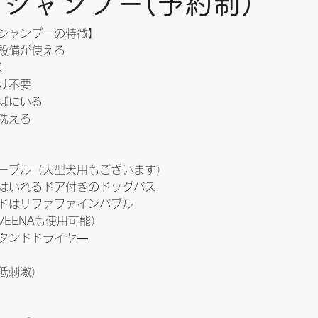
シャンプー(予約制) 
シャンプーの特徴】
設備が使える
K
け不要
ばにいる
洗える
ーブル（大型犬用もございます）
はいれるドア付きのドッグバス
ドはリファファインバブル
EENAも使用可能）
タンドドライヤ―
低刺激）