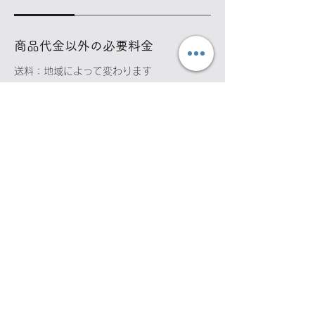
商品代金以外の必要料金
送料：地域によって変わります
​（詳しくはお問い合わせください）
返品・交換・キャンセル等
返品期限：商品到着より3日以内
返品時の送料：商品に欠陥がある場合は当
店負担、お客様都合の場合はお客様負担と
なりますが使用したものについては返品は
受付できません。