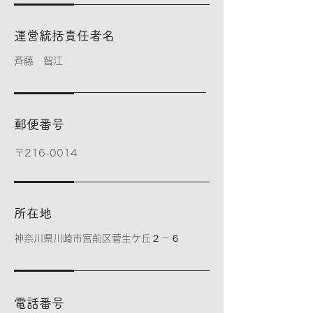
運営統括責任者名
​斉藤 智江
郵便番号
〒216-0014
所在地
​神奈川県川崎市宮前区菅生ケ丘２－６
電話番号