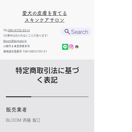
​愛犬の皮膚を育てる
スキンケアサロン
TEL
080-8722-6314
Search
(仕事中は出られないことがあります）
bloom@dogcare.jp
川崎市１８宮保第５号
​適格請求書番号 T3810853720121
特定商取引法に基づ
く表記
販売業者
BLOOM 斉藤 智江